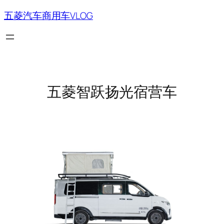
跳
五菱汽车商用车VLOG
至
内
容
五菱智跃扬光宿营车